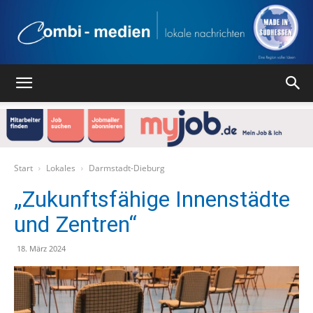
Combi
Medien
Start
Lokales
Darmstadt-Dieburg
„Zukunftsfähige Innenstädte
und Zentren“
Verlag
18. März 2024