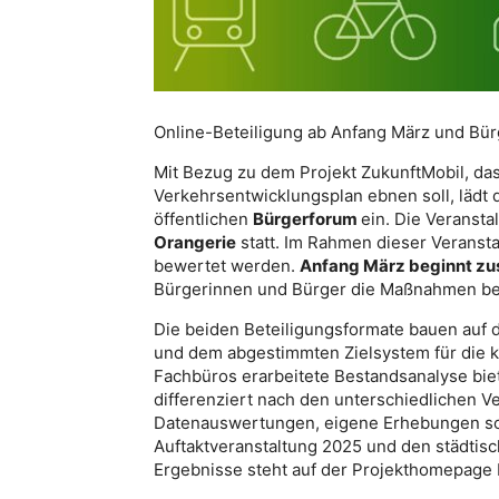
Online-Beteiligung ab Anfang März und B
Mit Bezug zu dem Projekt ZukunftMobil, da
Verkehrsentwicklungsplan ebnen soll, lädt
öffentlichen
Bürgerforum
ein. Die Veransta
Orangerie
statt. Im Rahmen dieser Veranst
bewertet werden.
Anfang März beginnt zus
Bürgerinnen und Bürger die Maßnahmen b
Die beiden Beteiligungsformate bauen auf d
und dem abgestimmten Zielsystem für die kü
Fachbüros erarbeitete Bestandsanalyse biete
differenziert nach den unterschiedlichen V
Datenauswertungen, eigene Erhebungen sowi
Auftaktveranstaltung 2025 und den städtis
Ergebnisse steht auf der Projekthomepage 