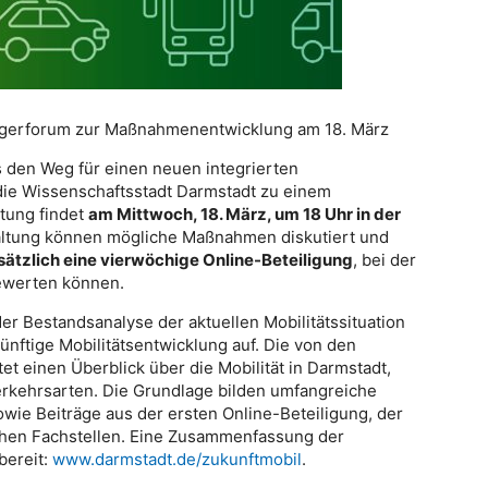
ürgerforum zur Maßnahmenentwicklung am 18. März
s den Weg für einen neuen integrierten
 die Wissenschaftsstadt Darmstadt zu einem
ltung findet
am Mittwoch, 18. März, um 18 Uhr in der
altung können mögliche Maßnahmen diskutiert und
ätzlich eine vierwöchige Online-Beteiligung
, bei der
ewerten können.
er Bestandsanalyse der aktuellen Mobilitätssituation
nftige Mobilitätsentwicklung auf. Die von den
t einen Überblick über die Mobilität in Darmstadt,
erkehrsarten. Die Grundlage bilden umfangreiche
e Beiträge aus der ersten Online-Beteiligung, der
chen Fachstellen. Eine Zusammenfassung der
bereit:
www.darmstadt.de/zukunftmobil
.