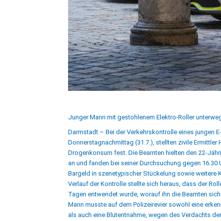
Junger Mann mit gestohlenem Elektro-Roller unterwe
Darmstadt –
Bei der Verkehrskontrolle eines jungen 
Donnerstagnachmittag (31.7.), stellten zivile Ermittler
Drogenkonsum fest. Die Beamten hielten den 22-Jäh
an und fanden bei seiner Durchsuchung gegen 16.30 
Bargeld in szenetypischer Stückelung sowie weitere 
Verlauf der Kontrolle stellte sich heraus, dass der Rol
Tagen entwendet wurde, worauf ihn die Beamten sicher
Mann musste auf dem Polizeirevier sowohl eine erke
als auch eine Blutentnahme, wegen des Verdachts der