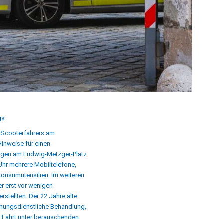
gs
E-Scooterfahrers am
 Hinweise für einen
rigen am Ludwig-Metzger-Platz
Uhr mehrere Mobiltelefone,
Konsumutensilien. Im weiteren
ler erst vor wenigen
stellten. Der 22 Jahre alte
nnungsdienstliche Behandlung,
 Fahrt unter berauschenden