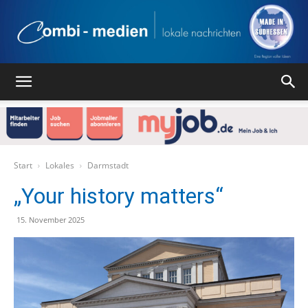
Combi
Medien
Start
Lokales
Darmstadt
„Your history matters“
Verlag
15. November 2025