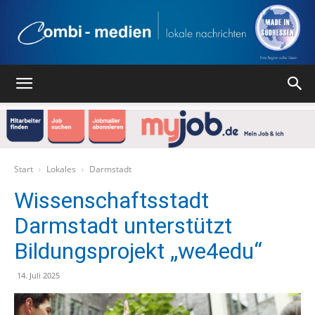
Combi
Medien
Start
Lokales
Darmstadt
Wissenschaftsstadt
Darmstadt unterstützt
Verlag
Bildungsprojekt „we4edu“
14. Juli 2025