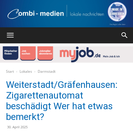
Combi
Medien
Start
Lokales
Darmstadt
Weiterstadt/Gräfenhausen:
Zigarettenautomat
Verlag
beschädigt Wer hat etwas
bemerkt?
30. April 2025