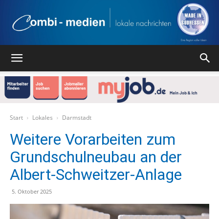
Combi
Medien
Start
Lokales
Darmstadt
Weitere Vorarbeiten zum
Grundschulneubau an der
Verlag
Albert-Schweitzer-Anlage
5. Oktober 2025