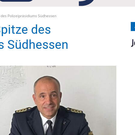
Medien
 des Polizeipräsidiums Südhessen
pitze des
ms Südhessen
Verlag