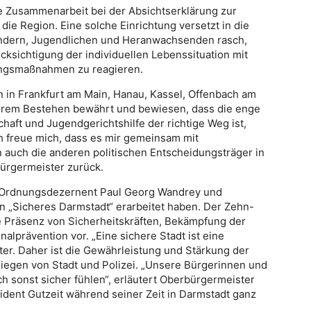
e Zusammenarbeit bei der Absichtserklärung zur
ie Region. Eine solche Einrichtung versetzt in die
Kindern, Jugendlichen und Heranwachsenden rasch,
cksichtigung der individuellen Lebenssituation mit
ungsmaßnahmen zu reagieren.
 in Frankfurt am Main, Hanau, Kassel, Offenbach am
ihrem Bestehen bewährt und bewiesen, dass die enge
haft und Jugendgerichtshilfe der richtige Weg ist,
ch freue mich, dass es mir gemeinsam mit
n auch die anderen politischen Entscheidungsträger in
bürgermeister zurück.
 Ordnungsdezernent Paul Georg Wandrey und
an „Sicheres Darmstadt“ erarbeitet haben. Der Zehn-
e Präsenz von Sicherheitskräften, Bekämpfung der
alprävention vor. „Eine sichere Stadt ist eine
er. Daher ist die Gewährleistung und Stärkung der
liegen von Stadt und Polizei. „Unsere Bürgerinnen und
ch sonst sicher fühlen“, erläutert Oberbürgermeister
ident Gutzeit während seiner Zeit in Darmstadt ganz