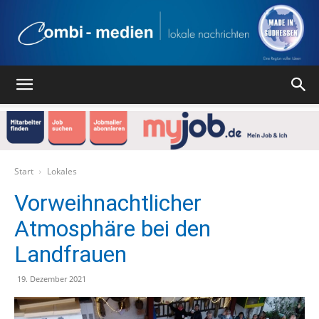
Combi
Medien
Start
Lokales
Vorweihnachtlicher
Atmosphäre bei den
Verlag
Landfrauen
19. Dezember 2021