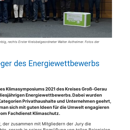
rbig, rechts Erster Kreisbeigeordneter Walter Astheimer. Fotos der
ieger des Energiewettbewerbs
des Klimasymposiums 2021 des Kreises Groß-Gerau
 diesjährigen Energiewettbewerbs. Dabei wurden
Kategorien Privathaushalte und Unternehmen geehrt,
 man sich mit guten Ideen für die Umwelt engagieren
vom Fachdienst Klimaschutz.
, der zusammen mit Mitgliedern der Jury die
te, sprach in seiner Begrüßung von tollen Beispielen,