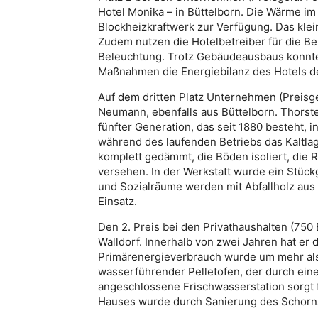
Hotel Monika – in Büttelborn. Die Wärme im 
Blockheizkraftwerk zur Verfügung. Das klei
Zudem nutzen die Hotelbetreiber für die 
Beleuchtung. Trotz Gebäudeausbaus konnt
Maßnahmen die Energiebilanz des Hotels de
Auf dem dritten Platz Unternehmen (Preisge
Neumann, ebenfalls aus Büttelborn. Thorst
fünfter Generation, das seit 1880 besteht, 
während des laufenden Betriebs das Kaltla
komplett gedämmt, die Böden isoliert, die 
versehen. In der Werkstatt wurde ein Stück
und Sozialräume werden mit Abfallholz aus 
Einsatz.
Den 2. Preis bei den Privathaushalten (750
Walldorf. Innerhalb von zwei Jahren hat er
Primärenergieverbrauch wurde um mehr als 
wasserführender Pelletofen, der durch eine
angeschlossene Frischwasserstation sorgt 
Hauses wurde durch Sanierung des Schorns