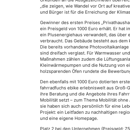
„die zeigen, wie Wandel vor Ort auf kreati
und Bürger ist für die Erreichung der Klima
Gewinner des ersten Preises „Privathaushal
ein Preisgeld von 1000 Euro erhält. Er hat 
ein Plusenergiehaus verwandelt, das über 
verbraucht. Das Gebäude besteht aus dem 
Die bereits vorhandene Photovoltaikanlage
sind dreifach verglast. Für Warmwasser und
Maßnahmen zählen zudem die Lüftungsanla
Kleinwärmepumpen und die Nutzung von eig
holzsparenden Öfen rundete die Bewerbung
Den ebenfalls mit 1000 Euro dotierten erst
fahrradfuchs ebike erlebniswelt aus Groß-G
ihre Beratung und die Angebote ihres Fahrr
Mobilität setzt – zum Thema Mobilität ohne
sie haben sich auch persönlich für eine Le
Projekt: ein Leitfaden zu nachhaltigen regi
und eine eigene Homepage.
Platz 2 bei den Unternehmen (Preisgeld: 7