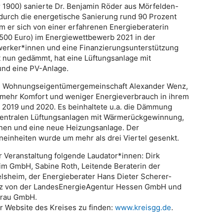
r 1900) sanierte Dr. Benjamin Röder aus Mörfelden-
 durch die energetische Sanierung rund 90 Prozent
em er sich von einer erfahrenen Energieberaterin
s (500 Euro) im Energiewettbewerb 2021 in der
werker*innen und eine Finanzierungsunterstützung
t nun gedämmt, hat eine Lüftungsanlage mit
nd eine PV-Anlage.
die Wohnungseigentümergemeinschaft Alexander Wenz,
 mehr Komfort und weniger Energieverbrauch in ihrem
 2019 und 2020. Es beinhaltete u.a. die Dämmung
ezentralen Lüftungsanlagen mit Wärmerückgewinnung,
nen und eine neue Heizungsanlage. Der
einheiten wurde um mehr als drei Viertel gesenkt.
 Veranstaltung folgende Laudator*innen: Dirk
m GmbH, Sabine Roth, Leitende Beraterin der
lsheim, der Energieberater Hans Dieter Scherer-
ütz von der LandesEnergieAgentur Hessen GmbH und
erau GmbH.
r Website des Kreises zu finden:
www.kreisgg.de
.