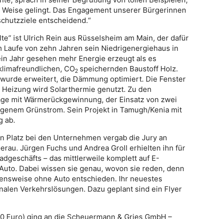
ve Weise gelingt. Das Engagement unserer Bürgerinnen
schutzziele entscheidend.“
te“ ist Ulrich Rein aus Rüsselsheim am Main, der dafür
im Laufe von zehn Jahren sein Niedrigenergiehaus in
ein Jahr gesehen mehr Energie erzeugt als es
klimafreundlichen, CO
speichernden Baustoff Holz.
2
 wurde erweitert, die Dämmung optimiert. Die Fenster
 Heizung wird Solarthermie genutzt. Zu den
ge mit Wärmerückgewinnung, der Einsatz von zwei
enem Grünstrom. Sein Projekt in Tamugh/Kenia mit
 ab.
en Platz bei den Unternehmen vergab die Jury an
erau. Jürgen Fuchs und Andrea Groll erhielten ihn für
adgeschäfts – das mittlerweile komplett auf E-
 Auto. Dabei wissen sie genau, wovon sie reden, denn
bensweise ohne Auto entschieden. Ihr neuestes
onalen Verkehrslösungen. Dazu geplant sind ein Flyer
50 Euro) ging an die Scheuermann & Gries GmbH –