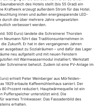
Saunabereich des Hotels stellt (bis 55 Grad) ein
ne Kraftwerk erzeugt außerdem Strom für das Hotel.
Beleuchtung innen und außen energiesparende LED-
e durch die über mehrere Jahre umgesetzten
utlich verbessert werden.
ld: 500 Euro) landete die Schreinerei Thorsten
en Neumann führt das Traditionsunternehmen in
in die Zukunft. Er hat in den vergangenen Jahren
ger ausgebaut zu Sozialräumen – und dafür das Lager
Räume neu aufgeteilt und mit neuen Fenstern
gutofen mit Warmwassermodul installiert. Werkstatt
der Schreinerei beheizt. Zudem ist eine PV-Anlage im
 Euro) erhielt Peter Weinberger aus Mörfelden-
 das 1929 erbaute Kaffeemühlenhaus saniert. Der
80 Prozent reduziert. Hauptwärmequelle ist ein
n Pufferspeicher unterstützt wird. Die
für warmes Trinkwasser. Das Fassadenbild des
teins erhalten.