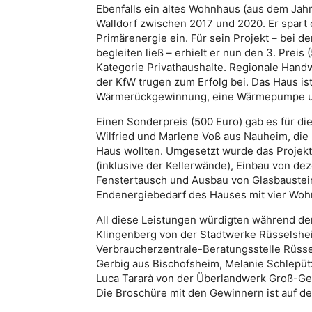
Ebenfalls ein altes Wohnhaus (aus dem Jah
Walldorf zwischen 2017 und 2020. Er spart
Primärenergie ein. Für sein Projekt – bei d
begleiten ließ – erhielt er nun den 3. Prei
Kategorie Privathaushalte. Regionale Hand
der KfW trugen zum Erfolg bei. Das Haus is
Wärmerückgewinnung, eine Wärmepumpe u
Einen Sonderpreis (500 Euro) gab es für 
Wilfried und Marlene Voß aus Nauheim, die
Haus wollten. Umgesetzt wurde das Projekt
(inklusive der Kellerwände), Einbau von d
Fenstertausch und Ausbau von Glasbaustei
Endenergiebedarf des Hauses mit vier Wohn
All diese Leistungen würdigten während der
Klingenberg von der Stadtwerke Rüsselshei
Verbraucherzentrale-Beratungsstelle Rüsse
Gerbig aus Bischofsheim, Melanie Schlep
Luca Tararà von der Überlandwerk Groß-G
Die Broschüre mit den Gewinnern ist auf de