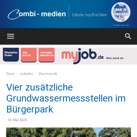
Combi
Medien
Start
Lokales
Darmstadt
Vier zusätzliche
Grundwassermessstellen im
Verlag
Bürgerpark
10. Mai 2025