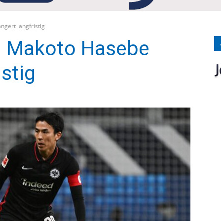
Medien
ngert langfristig
7: Makoto Hasebe
istig
Verlag