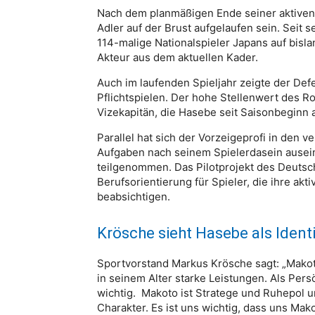
Nach dem planmäßigen Ende seiner aktiven
Adler auf der Brust aufgelaufen sein. Sei
114-malige Nationalspieler Japans auf bisla
Akteur aus dem aktuellen Kader.
Auch im laufenden Spieljahr zeigte der Def
Pflichtspielen. Der hohe Stellenwert des Rou
Vizekapitän, die Hasebe seit Saisonbeginn a
Parallel hat sich der Vorzeigeprofi in de
Aufgaben nach seinem Spielerdasein ausei
teilgenommen. Das Pilotprojekt des Deutsc
Berufsorientierung für Spieler, die ihre akt
beabsichtigen.
Krösche sieht Hasebe als Identi
Sportvorstand Markus Krösche sagt: „Makoto
in seinem Alter starke Leistungen. Als Persö
wichtig. Makoto ist Stratege und Ruhepol
Charakter. Es ist uns wichtig, dass uns Mak