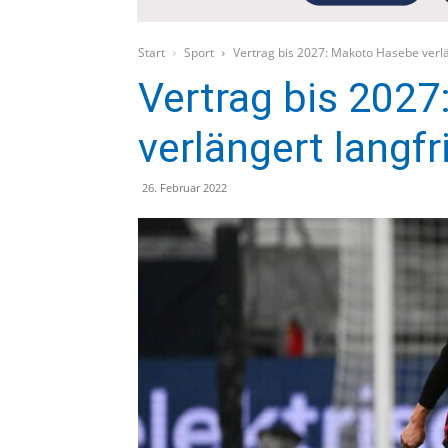
Start
Sport
Vertrag bis 2027: Makoto Hasebe verlä
Vertrag bis 202
verlängert langfr
26. Februar 2022