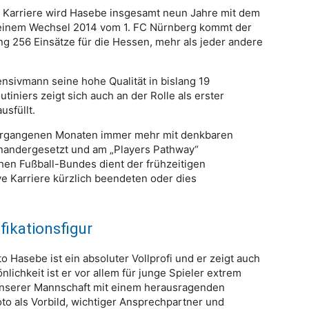
 Karriere wird Hasebe insgesamt neun Jahre mit dem
t seinem Wechsel 2014 vom 1. FC Nürnberg kommt der
ng 256 Einsätze für die Hessen, mehr als jeder andere
ensivmann seine hohe Qualität in bislang 19
tiniers zeigt sich auch an der Rolle als erster
usfüllt.
n vergangenen Monaten immer mehr mit denkbaren
nandergesetzt und am „Players Pathway“
hen Fußball-Bundes dient der frühzeitigen
ive Karriere kürzlich beendeten oder dies
fikationsfigur
 Hasebe ist ein absoluter Vollprofi und er zeigt auch
nlichkeit ist er vor allem für junge Spieler extrem
 unserer Mannschaft mit einem herausragenden
oto als Vorbild, wichtiger Ansprechpartner und