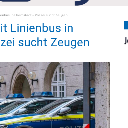
Medien
ienbus in Darmstadt – Polizei sucht Zeugen
it Linienbus in
izei sucht Zeugen
Verlag