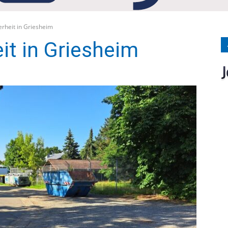
Medien
erheit in Griesheim
it in Griesheim
Verlag