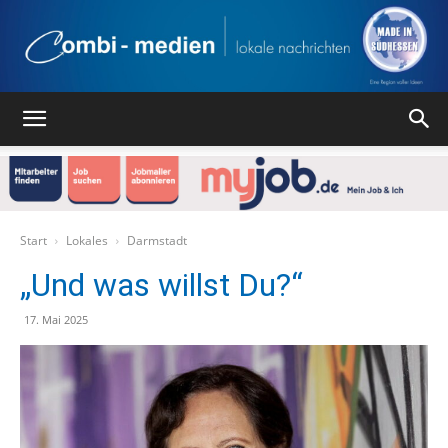
Combi
Medien
Start
Lokales
Darmstadt
„Und was willst Du?“
Verlag
17. Mai 2025