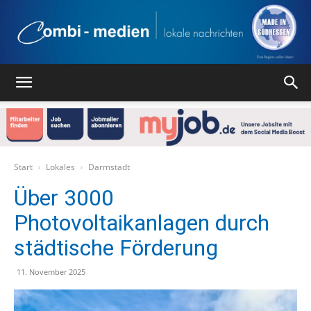
Combi
Medien
Start
Lokales
Darmstadt
Über 3000
Photovoltaikanlagen durch
Verlag
städtische Förderung
11. November 2025