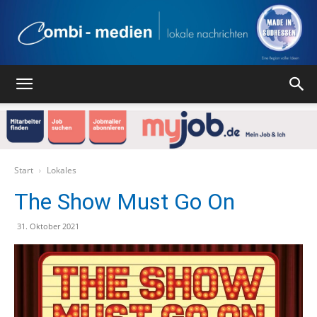
Combi
Medien
Start
Lokales
The Show Must Go On
Verlag
31. Oktober 2021