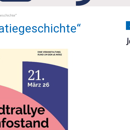
Medien
eschichte“
atiegeschichte“
Verlag