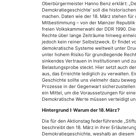
Oberbürgermeister Hanno Benz erklärt: „De
Demokratiegeschichte‘ soll die historisch
machen. Daten wie der 18. März stehen für
Mitbestimmung – von der Mainzer Republik 
freien Volkskammerwahl der DDR 1990. Dies
Rechte über lange Zeiträume hinweg entwick
jedoch kein reiner Selbstzweck. Er findet v
demokratische Systeme weltweit unter Dr
unter hohem Risiko für grundlegende Recht
sinkendes Vertrauen in Institutionen und z
Belastungsprobe steckt. Hier setzt auch der
aus, das Erreichte lediglich zu verwalten. 
Geschichte sollte uns vielmehr dazu beweg
Prozesse in der Gegenwart sicherzustellen
ein Mittel, um die Voraussetzungen für eine
Demokratische Werte müssen verteidigt un
Hintergrund I: Warum der 18. März?
Die für den Aktionstag federführende „Sti
beschreibt den 18. März in ihrer Erläuter
Demokratiegeschichte, weshalb an diesem T