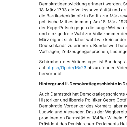
Demokratieentwicklung erinnert werden. So
18. März 1793 die Volkssouveränität und gr
die Barrikadenkämpfe in Berlin zur Märzre
politische Mitbestimmung. Am 18. März 192
der Kapp-Putsch gegen die junge Weimarer 
und einzige freie Wahl zur Volkskammer der
März eignet sich daher wohl wie kein ande
Deutschlands zu erinnern. Bundesweit betei
Vorträgen, Zeitzeugengesprächen, Lesunge
Schirmherr des Aktionstages ist Bundespräs
auf
https://t1p.de/16c23
abzurufenden Video
hervorhebt.
Hintergrund II: Demokratiegeschichte in 
Auch Darmstadt hat Demokratiegeschichte 
Historiker und liberale Politiker Georg Gott
Demokratie-Vordenker des Vormärz, aber a
Ludwig und Alexander. Dazu der Wegbereite
prominenten Darmstädter 1848er Wilhelm 
Präsident des Paulskirchen-Parlaments He