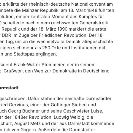
 erklärte der rheinisch-deutsche Nationalkonvent am
ündete die Mainzer Republik; am 18. März 1848 führten
volution, einem zentralen Moment des Kampfes für
0 scheiterte nach einem reichsweiten Generalstreik
Republik und der 18. März 1990 markiert die erste
 DDR im Zuge der Friedlichen Revolution. Der 18.
rer Tag, um an die wechselvolle Demokratiegeschichte
ligen sich mehr als 250 Orte und Institutionen mit
n und Stadtspaziergängen.
ident Frank-Walter Steinmeier, der in seinem
-Grußwort den Weg zur Demokratie in Deutschland
Darmstadt
geschrieben: Dafür stehen der namhafte Darmstädter
fried Gervinus, einer der Göttinger Sieben und
uch Georg Büchner und seine Geschwister Luise,
r der 1848er Revolution, Ludwig Weidig, die
Schulz, August Metz und der aus Darmstadt kommende
inrich von Gagern. Außerdem die Darmstädter