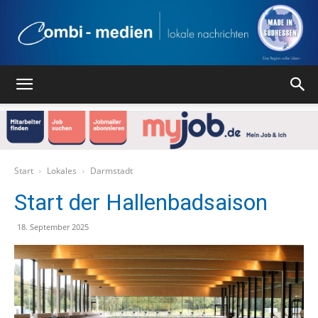
Combi
Medien
Start
Lokales
Darmstadt
Start der Hallenbadsaison
Verlag
18. September 2025