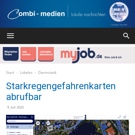
Combi
Medien
Start
Lokales
Darmstadt
Starkregengefahrenkarten
abrufbar
Verlag
9. Juli 2025