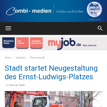
Combi
Medien
Start
Lokales
Darmstadt
Stadt startet Neugestaltung
des Ernst-Ludwigs-Platzes
Verlag
4. Februar 2026