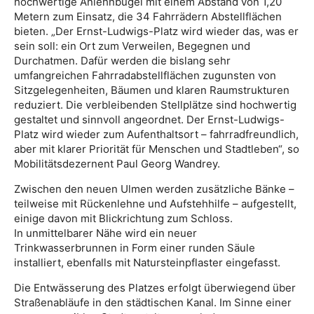
hochwertige Anlehnbügel mit einem Abstand von 1,20
Metern zum Einsatz, die 34 Fahrrädern Abstellflächen
bieten. „Der Ernst-Ludwigs-Platz wird wieder das, was er
sein soll: ein Ort zum Verweilen, Begegnen und
Durchatmen. Dafür werden die bislang sehr
umfangreichen Fahrradabstellflächen zugunsten von
Sitzgelegenheiten, Bäumen und klaren Raumstrukturen
reduziert. Die verbleibenden Stellplätze sind hochwertig
gestaltet und sinnvoll angeordnet. Der Ernst-Ludwigs-
Platz wird wieder zum Aufenthaltsort – fahrradfreundlich,
aber mit klarer Priorität für Menschen und Stadtleben“, so
Mobilitätsdezernent Paul Georg Wandrey.
Zwischen den neuen Ulmen werden zusätzliche Bänke –
teilweise mit Rückenlehne und Aufstehhilfe – aufgestellt,
einige davon mit Blickrichtung zum Schloss.
In unmittelbarer Nähe wird ein neuer
Trinkwasserbrunnen in Form einer runden Säule
installiert, ebenfalls mit Natursteinpflaster eingefasst.
Die Entwässerung des Platzes erfolgt überwiegend über
Straßenabläufe in den städtischen Kanal. Im Sinne einer