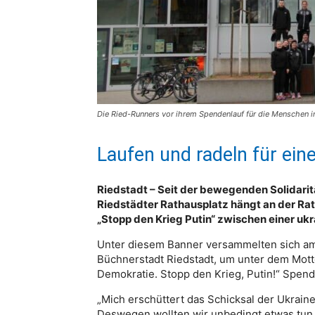
Die Ried-Runners vor ihrem Spendenlauf für die Menschen in
Laufen und radeln für ei
Riedstadt – Seit der bewegenden Solidarit
Riedstädter Rathausplatz hängt an der Rat
„Stopp den Krieg Putin“ zwischen einer uk
Unter diesem Banner versammelten sich am
Büchnerstadt Riedstadt, um unter dem Motto
Demokratie. Stopp den Krieg, Putin!“ Spen
„Mich erschüttert das Schicksal der Ukraine
Deswegen wollten wir unbedingt etwas tun,