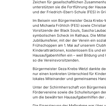
Zeichen für gesellschaftlichen Zusammenha
unterstützen sie die Fortführung der Haus
und der Friedrich-Ebert-Schule (FES) in Gr
Im Beisein von Bürgermeister Geza Krebs-W
und Michaela Fröhlich (FES) sowie Christi
Vorsitzende der Black Souls, Sascha Laubac
symbolischen Scheck im Rathaus. Die Mitte
Jubiläumsfeier, mit der der Verein ein sozi
Frühschoppen am 1. Mai auf unserem Clubha
Kinderattraktionen, kostenlosem Eis und ei
Hausaufgabenhilfen ein – weil Bildung und 
so die Vereinsvorsitzenden.
Bürgermeister Geza Krebs-Wetzl dankte de
nur einen konkreten Unterschied für Kinder 
lokales Miteinander und gemeinsames Hand
Unter der Schirmherrschaft von Bürgermeist
Fördervereine sowie die Schulleitungen d
um die bewährten Hausaufgabenhilfen der J
Die Finanzierung der Maßnahme war über v