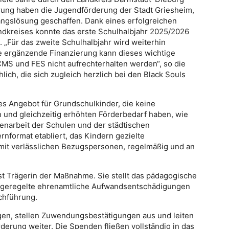
rung haben die Jugendförderung der Stadt Griesheim,
ngslösung geschaffen. Dank eines erfolgreichen
andkreises konnte das erste Schulhalbjahr 2025/2026
„Für das zweite Schulhalbjahr wird weiterhin
e ergänzende Finanzierung kann dieses wichtige
CMS und FES nicht aufrechterhalten werden“, so die
ich, die sich zugleich herzlich bei den Black Souls
es Angebot für Grundschulkinder, die keine
 und gleichzeitig erhöhten Förderbedarf haben, wie
narbeit der Schulen und der städtischen
nformat etabliert, das Kindern gezielte
 mit verlässlichen Bezugspersonen, regelmäßig und an
st Trägerin der Maßnahme. Sie stellt das pädagogische
ch geregelte ehrenamtliche Aufwandsentschädigungen
rchführung.
n, stellen Zuwendungsbestätigungen aus und leiten
erung weiter. Die Spenden fließen vollständig in das