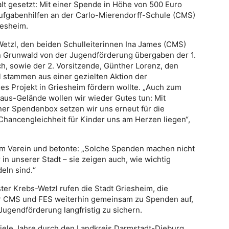
lt gesetzt: Mit einer Spende in Höhe von 500 Euro
aufgabenhilfen an der Carlo-Mierendorff-Schule (CMS)
iesheim.
etzl, den beiden Schulleiterinnen Ina James (CMS)
an Grunwald von der Jugendförderung übergaben der 1.
h, sowie der 2. Vorsitzende, Günther Lorenz, den
l stammen aus einer gezielten Aktion der
ales Projekt in Griesheim fördern wollte. „Auch zum
us-Gelände wollen wir wieder Gutes tun: Mit
ner Spendenbox setzen wir uns erneut für die
Chancengleichheit für Kinder uns am Herzen liegen“,
m Verein und betonte: „Solche Spenden machen nicht
in unserer Stadt – sie zeigen auch, wie wichtig
eln sind.“
er Krebs-Wetzl rufen die Stadt Griesheim, die
er CMS und FES weiterhin gemeinsam zu Spenden auf,
ugendförderung langfristig zu sichern.
iele Jahre durch den Landkreis Darmstadt-Dieburg