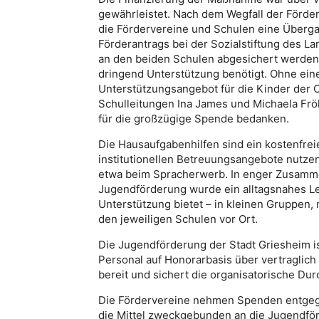
gewährleistet. Nach dem Wegfall der Förde
die Fördervereine und Schulen eine Überga
Förderantrags bei der Sozialstiftung des L
an den beiden Schulen abgesichert werden. 
dringend Unterstützung benötigt. Ohne ein
Unterstützungsangebot für die Kinder der 
Schulleitungen Ina James und Michaela Fröhl
für die großzügige Spende bedanken.
Die Hausaufgabenhilfen sind ein kostenfrei
institutionellen Betreuungsangebote nutzen
etwa beim Spracherwerb. In enger Zusamme
Jugendförderung wurde ein alltagsnahes Ler
Unterstützung bietet – in kleinen Gruppen,
den jeweiligen Schulen vor Ort.
Die Jugendförderung der Stadt Griesheim i
Personal auf Honorarbasis über vertragli
bereit und sichert die organisatorische Du
Die Fördervereine nehmen Spenden entgege
die Mittel zweckgebunden an die Jugendförd