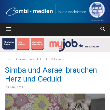
Combi
Medien
Start
Gerauer Rundblick
Groß-Gerau
Simba und Asrael brauchen
Herz und Geduld
Verlag
18. März 2022