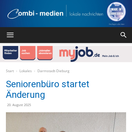
Combi
Medien
Start
Lokales
Darmstadt-Dieburg
Seniorenbüro startet
Änderung
Verlag
20. August 2025