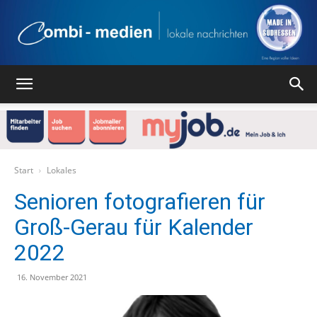
Combi
Medien
Start
Lokales
Senioren fotografieren für
Groß-Gerau für Kalender
Verlag
2022
16. November 2021