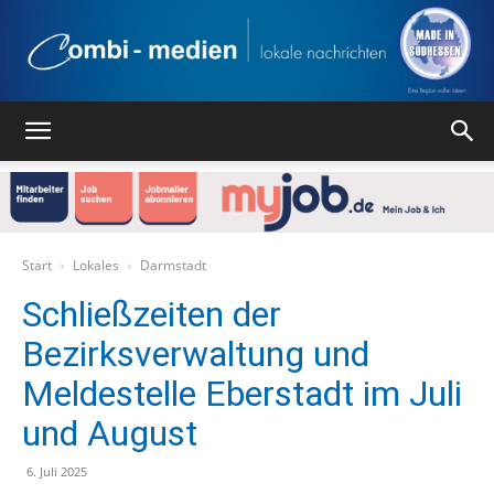
Combi
Medien
Start
Lokales
Darmstadt
Schließzeiten der
Bezirksverwaltung und
Verlag
Meldestelle Eberstadt im Juli
und August
6. Juli 2025