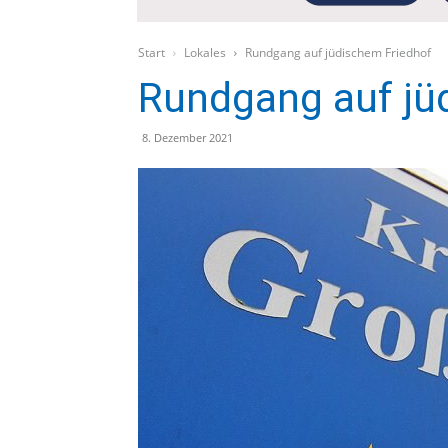
Start
Lokales
Rundgang auf jüdischem Friedhof
Rundgang auf jü
8. Dezember 2021