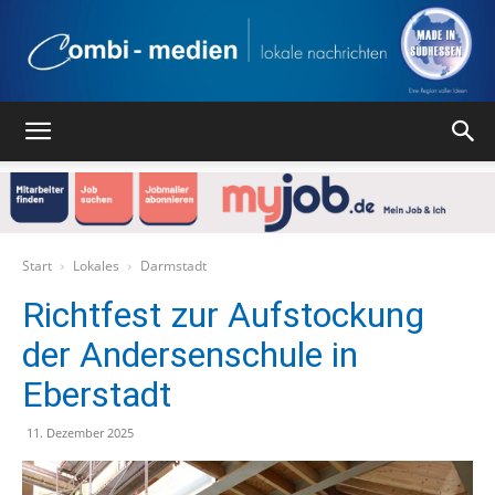
Combi
Medien
Start
Lokales
Darmstadt
Richtfest zur Aufstockung
der Andersenschule in
Verlag
Eberstadt
11. Dezember 2025