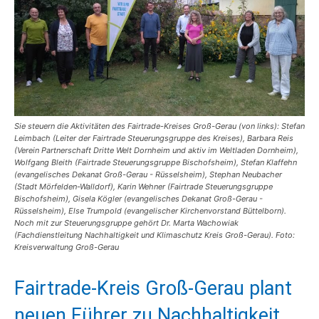
Sie steuern die Aktivitäten des Fairtrade-Kreises Groß-Gerau (von links): Stefan
Leimbach (Leiter der Fairtrade Steuerungsgruppe des Kreises), Barbara Reis
(Verein Partnerschaft Dritte Welt Dornheim und aktiv im Weltladen Dornheim),
Wolfgang Bleith (Fairtrade Steuerungsgruppe Bischofsheim), Stefan Klaffehn
(evangelisches Dekanat Groß-Gerau - Rüsselsheim), Stephan Neubacher
(Stadt Mörfelden-Walldorf), Karin Wehner (Fairtrade Steuerungsgruppe
Bischofsheim), Gisela Kögler (evangelisches Dekanat Groß-Gerau -
Rüsselsheim), Else Trumpold (evangelischer Kirchenvorstand Büttelborn).
Noch mit zur Steuerungsgruppe gehört Dr. Marta Wachowiak
(Fachdienstleitung Nachhaltigkeit und Klimaschutz Kreis Groß-Gerau). Foto:
Kreisverwaltung Groß-Gerau
Fairtrade-Kreis Groß-Gerau plant
neuen Führer zu Nachhaltigkeit