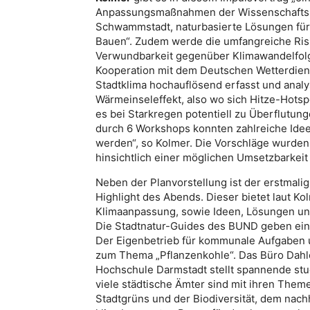
Anpassungsmaßnahmen der Wissenschaftssta
Schwammstadt, naturbasierte Lösungen für
Bauen“. Zudem werde die umfangreiche Risi
Verwundbarkeit gegenüber Klimawandelfolgen
Kooperation mit dem Deutschen Wetterdiens
Stadtklima hochauflösend erfasst und anal
Wärmeinseleffekt, also wo sich Hitze-Hots
es bei Starkregen potentiell zu Überflutung
durch 6 Workshops konnten zahlreiche Ide
werden“, so Kolmer. Die Vorschläge wurden 
hinsichtlich einer möglichen Umsetzbarkeit 
Neben der Planvorstellung ist der erstmali
Highlight des Abends. Dieser bietet laut K
Klimaanpassung, sowie Ideen, Lösungen und
Die Stadtnatur-Guides des BUND geben eine
Der Eigenbetrieb für kommunale Aufgaben u
zum Thema „Pflanzenkohle“. Das Büro Dahl
Hochschule Darmstadt stellt spannende stu
viele städtische Ämter sind mit ihren The
Stadtgrüns und der Biodiversität, dem n