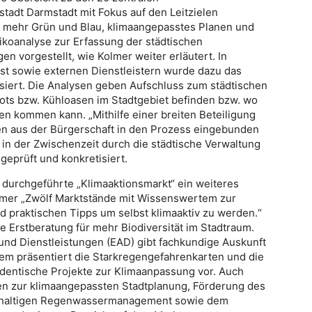
dt Darmstadt mit Fokus auf den Leitzielen
 mehr Grün und Blau, klimaangepasstes Planen und
koanalyse zur Erfassung der städtischen
 vorgestellt, wie Kolmer weiter erläutert. In
t sowie externen Dienstleistern wurde dazu das
ysiert. Die Analysen geben Aufschluss zum städtischen
pots bzw. Kühloasen im Stadtgebiet befinden bzw. wo
en kommen kann. „Mithilfe einer breiten Beteiligung
en aus der Bürgerschaft in den Prozess eingebunden
in der Zwischenzeit durch die städtische Verwaltung
geprüft und konkretisiert.
g durchgeführte „Klimaaktionsmarkt“ ein weiteres
olmer „Zwölf Marktstände mit Wissenswertem zur
 praktischen Tipps um selbst klimaaktiv zu werden.“
 Erstberatung für mehr Biodiversität im Stadtraum.
nd Dienstleistungen (EAD) gibt fachkundige Auskunft
em präsentiert die Starkregengefahrenkarten und die
dentische Projekte zur Klimaanpassung vor. Auch
men zur klimaangepassten Stadtplanung, Förderung des
achhaltigen Regenwassermanagement sowie dem