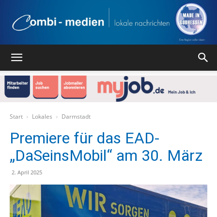
Combi
Medien
Start
Lokales
Darmstadt
Premiere für das EAD-
„DaSeinsMobil“ am 30. März
Verlag
2. April 2025