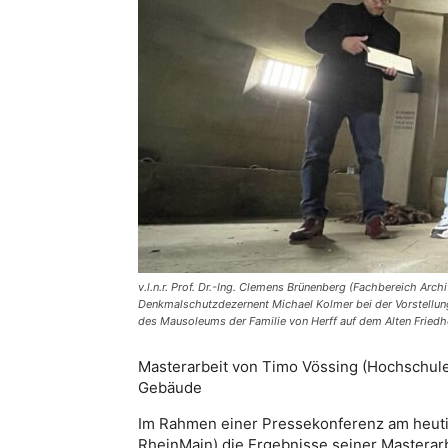
v.l.n.r. Prof. Dr.-Ing. Clemens Brünenberg (Fachbereich Ar
Denkmalschutzdezernent Michael Kolmer bei der Vorstellun
des Mausoleums der Familie von Herff auf dem Alten Friedh
Masterarbeit von Timo Vössing (Hochschule 
Gebäude
Im Rahmen einer Pressekonferenz am heutig
RheinMain) die Ergebnisse seiner Masterarb