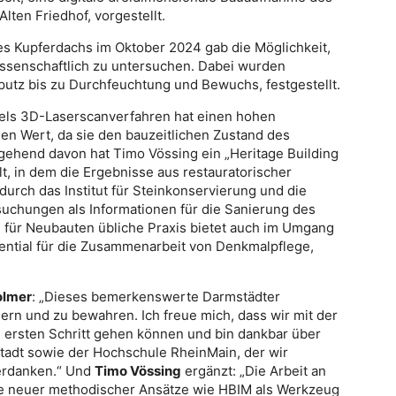
ten Friedhof, vorgestellt.
es Kupferdachs im Oktober 2024 gab die Möglichkeit,
ssenschaftlich zu untersuchen. Dabei wurden
putz bis zu Durchfeuchtung und Bewuchs, festgestellt.
els 3D-Laserscanverfahren hat einen hohen
en Wert, da sie den bauzeitlichen Zustand des
hend davon hat Timo Vössing ein „Heritage Building
t, in dem die Ergebnisse aus restauratorischer
urch das Institut für Steinkonservierung und die
uchungen als Informationen für die Sanierung des
ür Neubauten übliche Praxis bietet auch im Umgang
tential für die Zusammenarbeit von Denkmalpflege,
olmer
: „Dieses bemerkenswerte Darmstädter
chern und zu bewahren. Ich freue mich, dass wir mit der
rsten Schritt gehen können und bin dankbar über
tadt sowie der Hochschule RheinMain, der wir
erdanken.“ Und
Timo Vössing
ergänzt: „Die Arbeit an
le neuer methodischer Ansätze wie HBIM als Werkzeug