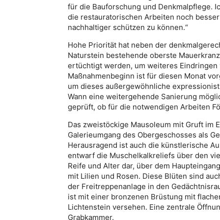
für die Bauforschung und Denkmalpflege. Ich
die restauratorischen Arbeiten noch besser
nachhaltiger schützen zu können.“
Hohe Priorität hat neben der denkmalgere
Naturstein bestehende oberste Mauerkranz.
ertüchtigt werden, um weiteres Eindringen 
Maßnahmenbeginn ist für diesen Monat vor
um dieses außergewöhnliche expressionisti
Wann eine weitergehende Sanierung möglich 
geprüft, ob für die notwendigen Arbeiten F
Das zweistöckige Mausoleum mit Gruft im 
Galerieumgang des Obergeschosses als Gedä
Herausragend ist auch die künstlerische Au
entwarf die Muschelkalkreliefs über den vie
Reife und Alter dar, über dem Haupteingang
mit Lilien und Rosen. Diese Blüten sind auc
der Freitreppenanlage in den Gedächtnisra
ist mit einer bronzenen Brüstung mit flache
Lichtenstein versehen. Eine zentrale Öffnun
Grabkammer.