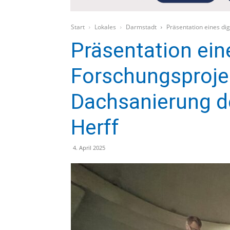
Start
Lokales
Darmstadt
Präsentation eines d
Präsentation ein
Forschungsproje
Dachsanierung 
Herff
4. April 2025