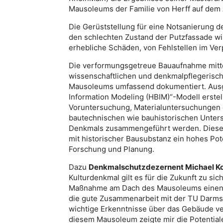
Mausoleums der Familie von Herff auf dem Al
Die Gerüststellung für eine Notsanierung d
den schlechten Zustand der Putzfassade wi
erhebliche Schäden, von Fehlstellen im Ver
Die verformungsgetreue Bauaufnahme mitt
wissenschaftlichen und denkmalpflegerisch
Mausoleums umfassend dokumentiert. Ausge
Information Modeling (HBIM)“-Modell erstell
Voruntersuchung, Materialuntersuchungen d
bautechnischen wie bauhistorischen Unters
Denkmals zusammengeführt werden. Diese f
mit historischer Bausubstanz ein hohes Po
Forschung und Planung.
Dazu
Denkmalschutzdezernent Michael K
Kulturdenkmal gilt es für die Zukunft zu si
Maßnahme am Dach des Mausoleums einen e
die gute Zusammenarbeit mit der TU Darms
wichtige Erkenntnisse über das Gebäude v
diesem Mausoleum zeigte mir die Potentia