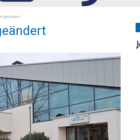
Medien
eh geändert
geändert
Verlag