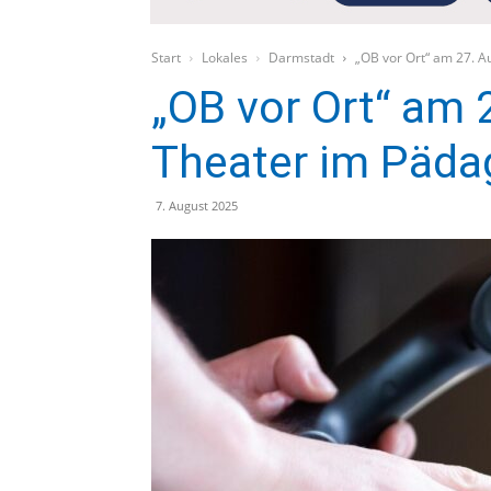
Start
Lokales
Darmstadt
„OB vor Ort“ am 27. 
„OB vor Ort“ am 
Theater im Päda
7. August 2025