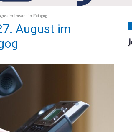
Medien
August im Theater im Pädagog
27. August im
gog
Verlag