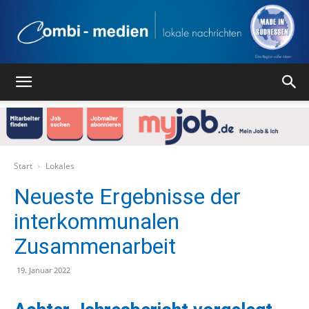
Combi
Medien
Start
Lokales
Neueste Ergebnisse der
interkommunalen
Verlag
Zusammenarbeit
19. Januar 2022