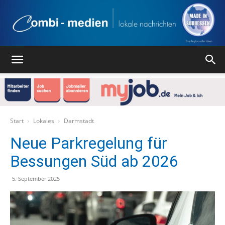
Combi
Medien
Start
Lokales
Darmstadt
Neue Parkregelung für
Bessungen Süd ab 2026
Verlag
5. September 2025