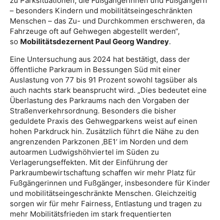
zu Parksituationen, die Fußgängerinnen und Fußgängern
– besonders Kindern und mobilitätseingeschränkten
Menschen – das Zu- und Durchkommen erschweren, da
Fahrzeuge oft auf Gehwegen abgestellt werden“,
so
Mobilitätsdezernent Paul Georg Wandrey
.
Eine Untersuchung aus 2024 hat bestätigt, dass der
öffentliche Parkraum in Bessungen Süd mit einer
Auslastung von 77 bis 91 Prozent sowohl tagsüber als
auch nachts stark beansprucht wird. „Dies bedeutet eine
Überlastung des Parkraums nach den Vorgaben der
Straßenverkehrsordnung. Besonders die bisher
geduldete Praxis des Gehwegparkens weist auf einen
hohen Parkdruck hin. Zusätzlich führt die Nähe zu den
angrenzenden Parkzonen ‚BE1‘ im Norden und dem
autoarmen Ludwigshöhviertel im Süden zu
Verlagerungseffekten. Mit der Einführung der
Parkraumbewirtschaftung schaffen wir mehr Platz für
Fußgängerinnen und Fußgänger, insbesondere für Kinder
und mobilitätseingeschränkte Menschen. Gleichzeitig
sorgen wir für mehr Fairness, Entlastung und tragen zu
mehr Mobilitätsfrieden im stark frequentierten