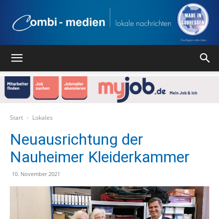
Combi
Medien
Start
Lokales
Neuausrichtung der
Nauheimer Kleiderkammer
Verlag
10. November 2021