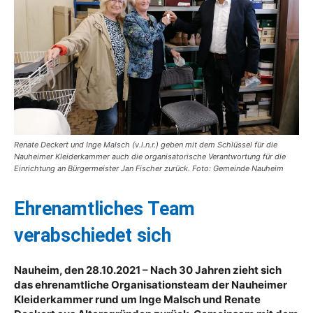
Renate Deckert und Inge Malsch (v.l.n.r.) geben mit dem Schlüssel für die
Nauheimer Kleiderkammer auch die organisatorische Verantwortung für die
Einrichtung an Bürgermeister Jan Fischer zurück. Foto: Gemeinde Nauheim
Ehrenamtliches Team
verabschiedet sich
Nauheim, den 28.10.2021 – Nach 30 Jahren zieht sich
das ehrenamtliche Organisationsteam der Nauheimer
Kleiderkammer rund um Inge Malsch und Renate