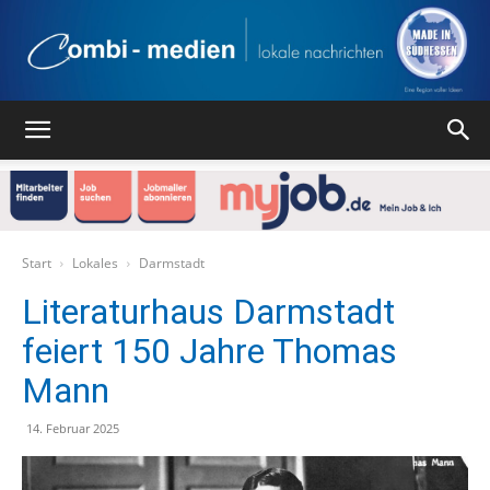
Combi
Medien
Start
Lokales
Darmstadt
Literaturhaus Darmstadt
feiert 150 Jahre Thomas
Verlag
Mann
14. Februar 2025