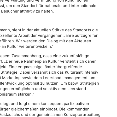
Die Verwaltung und Vermittlung von Kultur sollen
, um den Standort für nationale und internationale
esucher attraktiv zu halten.
mann, sieht in der aktuellen Stärke des Standorts die
 exzellente Arbeit der vergangenen Jahre aufzugreifen
erführen. Wir werden den Dialog mit den Akteuren
an Kultur weiterentwickeln.“
diesem Zusammenhang, dass eine zukunftsfähige
darf. „Der neue Rahmenplan Kultur versteht sich daher
jekt: Eine engmaschige, ämterübergreifende
Strategie. Dabei verzahnt sich das Kulturamt intensiv
adt Marketing sowie dem Leerstandsmanagement, um
tentwicklung optimal zu nutzen. Um bspw. Strategien
zungen ermöglichen und so aktiv dem Leerstand
bnisraum stärken.“
elegt und folgt einem konsequent partizipativen
Bürger gleichermaßen einbindet. Die kommenden
 Austauschs und der gemeinsamen Konzepterarbeitung