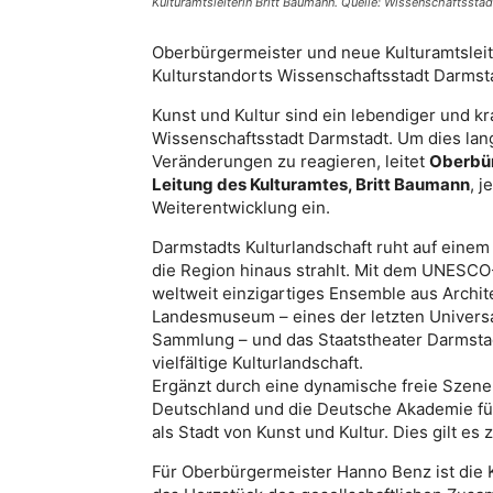
Kulturamtsleiterin Britt Baumann. Quelle: Wissenschaftssta
Oberbürgermeister und neue Kulturamtsleit
Kulturstandorts Wissenschaftsstadt Darmst
Kunst und Kultur sind ein lebendiger und kra
Wissenschaftsstadt Darmstadt. Um dies langf
Veränderungen zu reagieren, leitet
Oberbü
Leitung des Kulturamtes, Britt Baumann
, j
Weiterentwicklung ein.
Darmstadts Kulturlandschaft ruht auf eine
die Region hinaus strahlt. Mit dem UNESCO
weltweit einzigartiges Ensemble aus Archit
Landesmuseum – eines der letzten Univer
Sammlung – und das Staatstheater Darmstadt
vielfältige Kulturlandschaft.
Ergänzt durch eine dynamische freie Szene
Deutschland und die Deutsche Akademie für
als Stadt von Kunst und Kultur. Dies gilt e
Für Oberbürgermeister Hanno Benz ist die Ku