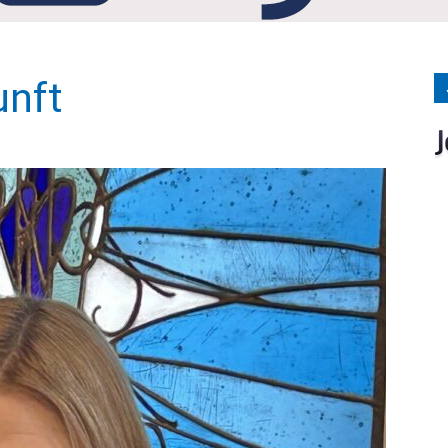
Medien
unft
Verlag