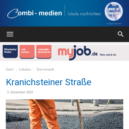
Combi
Medien
Start
Lokales
Darmstadt
Kranichsteiner Straße
Verlag
3. Dezember 2025