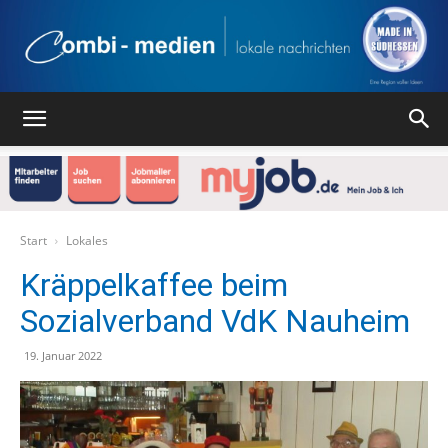
Combi
Medien
Start
Lokales
Kräppelkaffee beim
Sozialverband VdK Nauheim
Verlag
19. Januar 2022