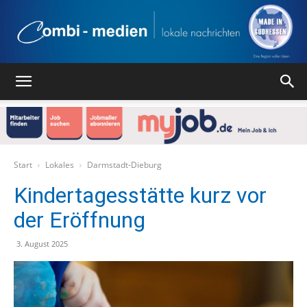
Combi
Medien
Start
Lokales
Darmstadt-Dieburg
Kindertagesstätte kurz vor
der Eröffnung
Verlag
3. August 2025