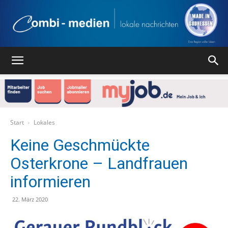
Combi
Medien
Start
Lokales
Keine Geschmückte
Osterkrone – Landfrauen
Verlag
informieren
22. März 2020