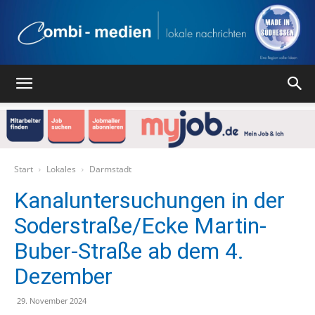
Combi
Medien
Start
Lokales
Darmstadt
Kanaluntersuchungen in der
Soderstraße/Ecke Martin-
Verlag
Buber-Straße ab dem 4.
Dezember
29. November 2024