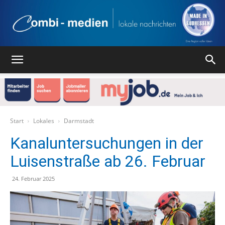
Combi
Medien
Start
Lokales
Darmstadt
Kanaluntersuchungen in der
Luisenstraße ab 26. Februar
Verlag
24. Februar 2025