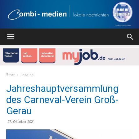
Combi
Medien
Start
Lokales
Jahreshauptversammlung
des Carneval-Verein Groß-
Verlag
Gerau
27. Oktober 2021