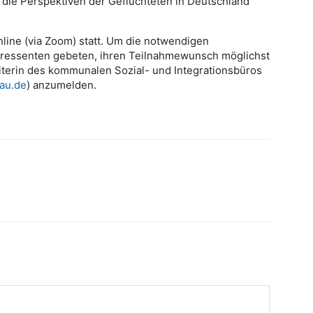
f die Perspektiven der Geflüchteten in Deutschland
nline (via Zoom) statt. Um die notwendigen
teressenten gebeten, ihren Teilnahmewunsch möglichst
iterin des kommunalen Sozial- und Integrationsbüros
au.de
) anzumelden.