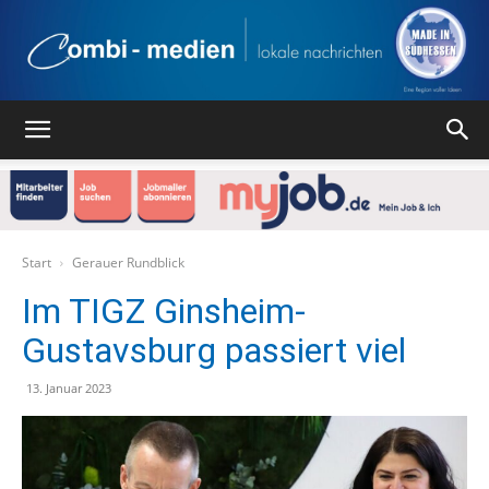
Combi
Medien
Start
Gerauer Rundblick
Im TIGZ Ginsheim-
Gustavsburg passiert viel
Verlag
13. Januar 2023