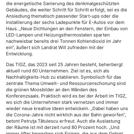
die energetische Sanierung des denkmalgeschützten
Gebäudes, die weiter Schritt für Schritt erfolgt, sei es die
Ansiedlung thematisch passender Start-ups oder die
Installierung der sechs Ladepunkte für E-Autos vor dem
Haus. „Neue Dichtungen an den Fenstern, der Einbau von
LED-Lampen und Heizungsthermostaten sparten
nachweisbar bereits drei Tonnen Kohlendioxid im Jahr
ein“, äußert sich Landrat Will zufrieden mit der
Entwicklung.
Das TIGZ, das 2023 seit 25 Jahren besteht, beherbergt
aktuell rund 60 Unternehmen. Ziel ist es, sich als
Nachhaltigkeits-Hub zu etablieren. Symbolisch für das
zentrale Thema Umwelt- und Ressourcenschonung sind
die grünen Moosbilder an den Wänden des
Konferenzsaals. Praktisch wird es bei der Arbeit im TIGZ,
wo sich die Unternehmen stark vernetzen und immer
wieder neue kreative Ideen entwickeln. „Dabei haben uns
die Corona-Jahre nicht wirklich aus der Bahn geworfen“,
betont Petruţa Tătulescu erfreut. Auch die Auslastung
der Räume ist mit derzeit rund 80 Prozent hoch. „Und
immer öfter bewerben sich Firmen, die aus dem Gebiet