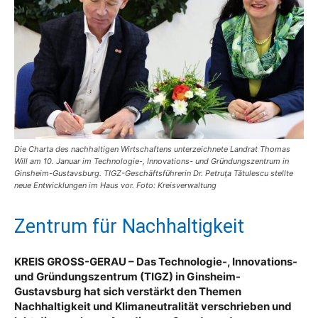
Die Charta des nachhaltigen Wirtschaftens unterzeichnete Landrat Thomas
Will am 10. Januar im Technologie-, Innovations- und Gründungszentrum in
Ginsheim-Gustavsburg. TIGZ-Geschäftsführerin Dr. Petruţa Tătulescu stellte
neue Entwicklungen im Haus vor. Foto: Kreisverwaltung
Zentrum für Nachhaltigkeit
KREIS GROSS-GERAU – Das Technologie-, Innovations-
und Gründungszentrum (TIGZ) in Ginsheim-
Gustavsburg hat sich verstärkt den Themen
Nachhaltigkeit und Klimaneutralität verschrieben und