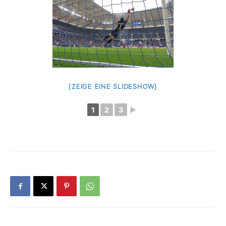
[ZEIGE EINE SLIDESHOW]
1
2
3
►